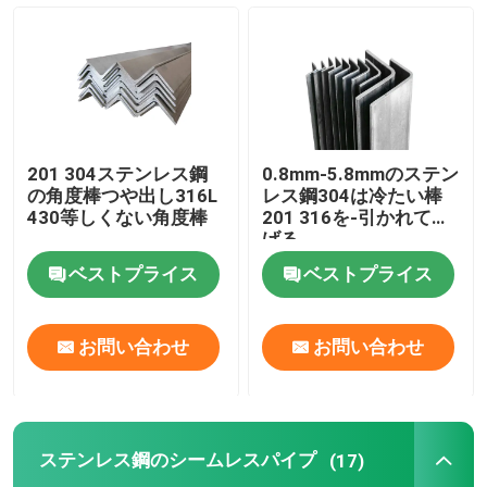
ステンレス鋼板
ステンレス・スティール・ストライプ
201 304ステンレス鋼
0.8mm-5.8mmのステン
ステンレス鋼のプロフィール
の角度棒つや出し316L
レス鋼304は冷たい棒
430等しくない角度棒
201 316を-引かれて曲
げる
ステンレス鋼のシームレスパイプ
ベストプライス
ベストプライス
ステンレス鋼の溶接された管
お問い合わせ
お問い合わせ
二重ステンレス鋼の管
ステンレス鋼のシームレスパイプ
(17)
精密鋼鉄管