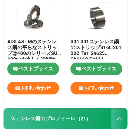
私達について
工場旅行
AISI ASTMのステンレ
304 301ステンレス鋼
ス鋼の平らなストリッ
のストリップ316L 201
プは400のシリーズSU
202 Ta1 Gh625
品質管理
409つや出しを冷間圧
Gh4169 Gh141
延した
ベストプライス
ベストプライス
私達に連絡しなさい
お問い合わせ
お問い合わせ
ニュース
場合
ステンレス鋼のプロフィール
(21)
ステンレス鋼のコイル