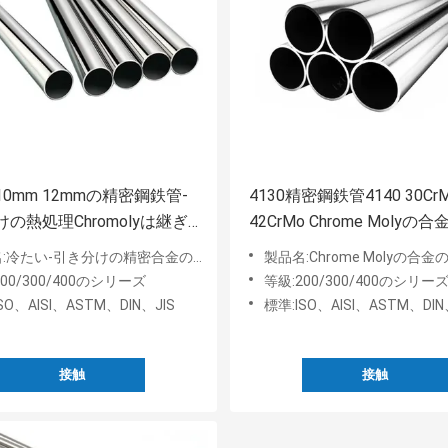
0mm 12mmの精密鋼鉄管-
4130精密鋼鉄管4140 30Cr
の熱処理Chromolyは継ぎ
42CrMo Chrome Molyの
い鋼鉄管を合金にする
ぎ目が無い管
冷たい-引き分けの精密合金の継ぎ目が無い鋼鉄管
製品名:Chrome Molyの合金の継ぎ目
00/300/400のシリーズ
等級:200/300/400のシリー
SO、AISI、ASTM、DIN、JIS
標準:ISO、AISI、ASTM、DIN
接触
接触