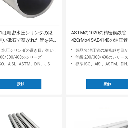
001は精密水圧シリンダの継
ASTMの1020の精密鋼鉄管
無い砥石で研がれた管を確
42CrMo4 SAE4140の油圧管
水圧シリンダの継ぎ目が無い砥石で研がれた管
製品名:油圧管の精密継ぎ目
00/300/400のシリーズ
等級:200/300/400のシリー
SO、AISI、ASTM、DIN、JIS
標準:ISO、AISI、ASTM、DIN
接触
接触