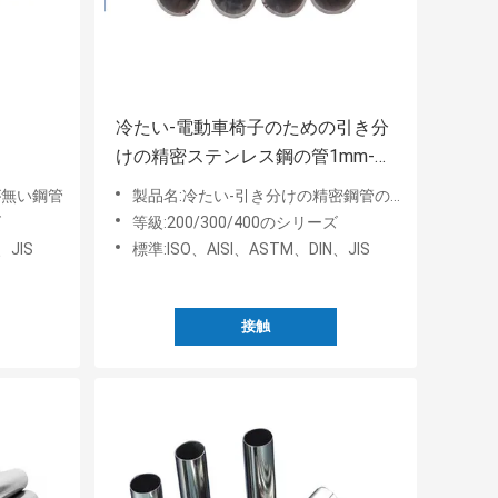
冷たい-電動車椅子のための引き分
けの精密ステンレス鋼の管1mm-
80mm
が無い鋼管
製品名:冷たい-引き分けの精密鋼管の鋼鉄管
ズ
等級:200/300/400のシリーズ
、JIS
標準:ISO、AISI、ASTM、DIN、JIS
接触