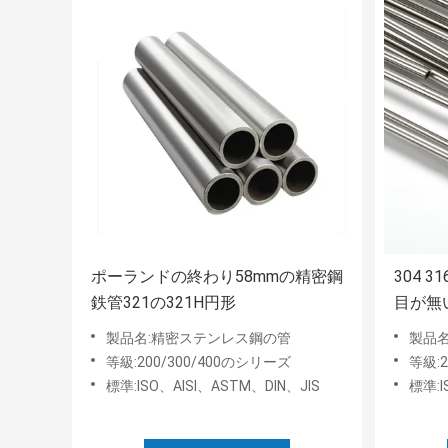
ポーランドの終わり58mmの精密鋼
304 
鉄管321の321H円形
目が無い
製品名:精密ステンレス鋼の管
製品
等級:200/300/400のシリーズ
等級:2
標準:ISO、AISI、ASTM、DIN、JIS
標準:I