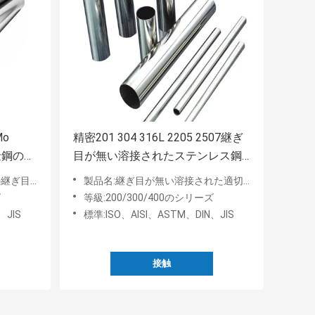
Mo
精密201 304 316L 2205 2507継ぎ
合金鋼の継
目が無い溶接されたステンレス鋼
の管
が無い鋼鉄管
製品名:継ぎ目が無い溶接された適切なステンレス鋼の管
ズ
等級:200/300/400のシリーズ
、JIS
標準:ISO、AISI、ASTM、DIN、JIS
接触