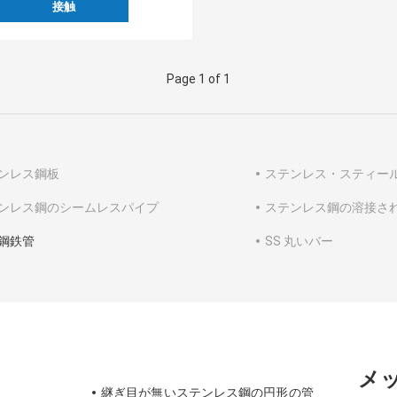
接触
Page 1 of 1
ンレス鋼板
ステンレス・スティー
ンレス鋼のシームレスパイプ
ステンレス鋼の溶接さ
鋼鉄管
SS 丸いバー
メ
継ぎ目が無いステンレス鋼の円形の管