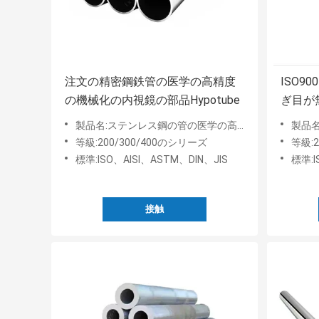
注文の精密鋼鉄管の医学の高精度
ISO9
の機械化の内視鏡の部品Hypotube
ぎ目が
認した
製品名:ステンレス鋼の管の医学の高精度
製品名:
等級:200/300/400のシリーズ
等級:2
標準:ISO、AISI、ASTM、DIN、JIS
標準:I
接触