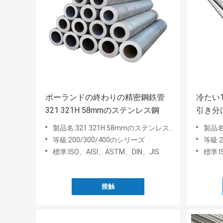
ポーランドの終わりの精密鋼鉄管
冷たい1
321 321H 58mmのステンレス鋼
引き分け
目が無
製品名:321 321H 58mmのステンレス鋼の管
製品名:
等級:200/300/400のシリーズ
等級:2
標準:ISO、AISI、ASTM、DIN、JIS
標準:I
接触