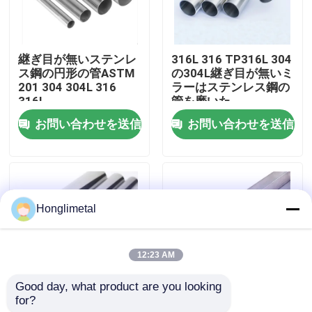
私達について
継ぎ目が無いステンレ
316L 316 TP316L 304
ス鋼の円形の管ASTM
の304L継ぎ目が無いミ
工場旅行
201 304 304L 316
ラーはステンレス鋼の
316L
管を磨いた
お問い合わせを送信
お問い合わせを送信
品質管理
私達に連絡しなさい
Honglimetal
ニュース
12:23 AM
場合
Good day, what product are you looking 
for?
継ぎ目が無い316ステ
321 309S 310Sのステ
ステンレス鋼のコイル