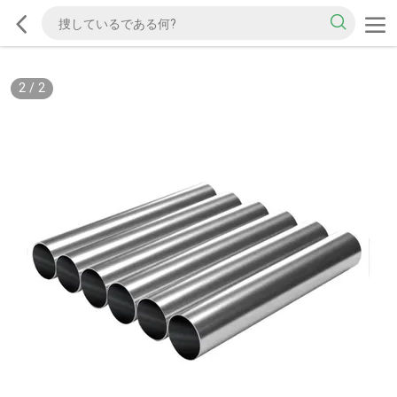
2
/
2